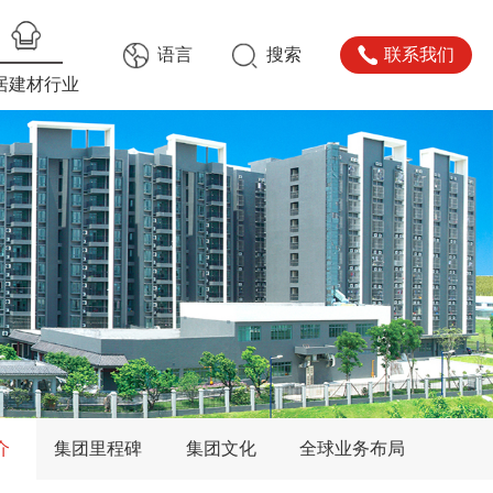
语言
搜索
联系我们
居建材行业
介
集团里程碑
集团文化
全球业务布局