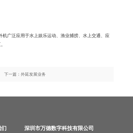
外机广泛应用于水上娱乐运动、渔业捕捞、水上交通、应
区。
下一篇：外延发展业务
我们
深圳市万德数字科技有限公司