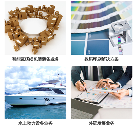
智能瓦楞纸包装装备业务
数码印刷解决方案
水上动力设备业务
外延发展业务