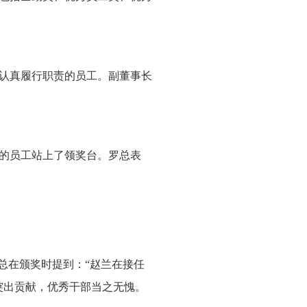
认真履行职责的员工。副董事长
的员工站上了领奖台。
罗总表
总在颁奖时提到：
“赵兰在接任
突出贡献，优秀干部
当之无愧
。