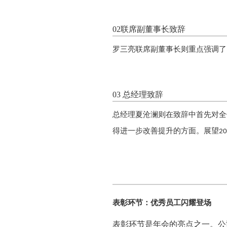
02
联席
副董事长致辞
罗三亮
联席
副董事长则重点强调了
03 总经理致辞
总经理夏沧澜则在致辞中
首先
对全
得进一步改善提升的方面。
展望
2
表彰环节：优秀员工闪耀登场
表彰环节是年会的亮点之一。公