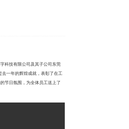
数字科技有限公司及其子公司东莞
过去一年的辉煌成就，表彰了在工
厚的节日氛围，为全体员工送上了