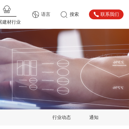
语言
搜索
联系我们
居建材行业
行业动态
通知