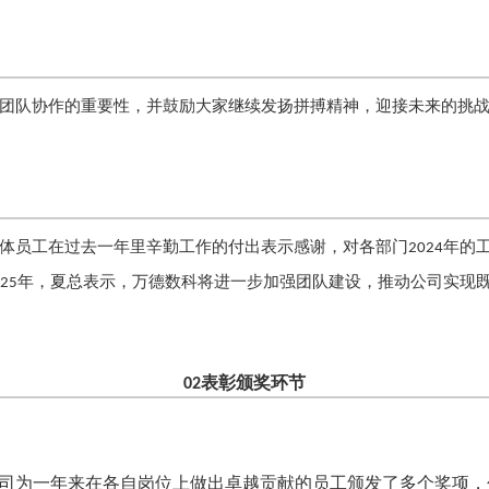
团队协作的重要性，并鼓励大家继续发扬拼搏精神，迎接未来的挑
体员工在过去一年里辛勤工作的付出表示感谢，
对各部门
年的
2024
年，夏总表示，万德数科将进一步加强团队建设，推动公司实现
025
02表彰颁奖环节
司为一年来在各自岗位上做出卓越贡献的员工颁发了多个奖项，