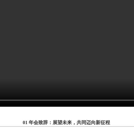
01 年会致辞：展望未来，共同迈向新征程