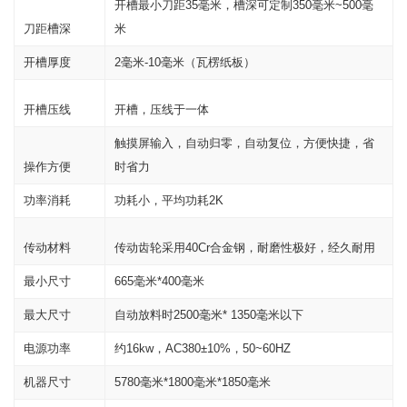
开槽最小刀距35毫米，槽深可定制350毫米~500毫
刀距槽深
米
开槽厚度
2毫米-10毫米（瓦楞纸板）
开槽压线
开槽，压线于一体
触摸屏输入，自动归零，自动复位，方便快捷，省
操作方便
时省力
功率消耗
功耗小，平均功耗2K
传动材料
传动齿轮采用40Cr合金钢，耐磨性极好，经久耐用
最小尺寸
665毫米*400毫米
最大尺寸
自动放料时2500毫米* 1350毫米以下
电源功率
约16kw，AC380±10%，50~60HZ
机器尺寸
5780毫米*1800毫米*1850毫米