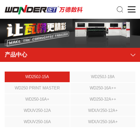
产品中心
WD250J-15A
WD250J-18A
WD250 PRINT MASTER
WD250-16A++
WD250-16A+
WD250-32A++
WDUV250-12A
WDUV250-12A+
WDUV250-16A
WDUV250-16A+