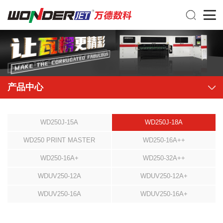
产品中心
WD250J-15A
WD250J-18A
WD250 PRINT MASTER
WD250-16A++
WD250-16A+
WD250-32A++
WDUV250-12A
WDUV250-12A+
WDUV250-16A
WDUV250-16A+